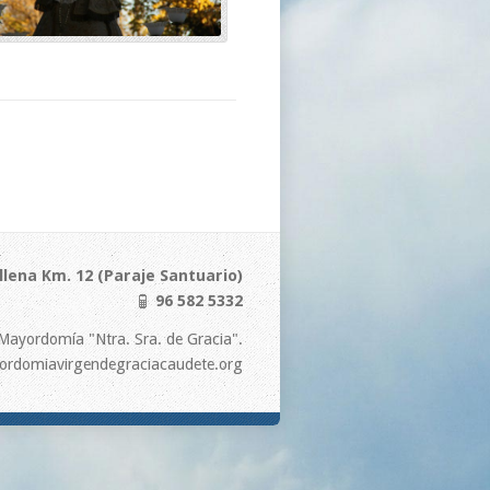
llena Km. 12 (Paraje Santuario)
96 582 5332
Mayordomía "Ntra. Sra. de Gracia".
rdomiavirgendegraciacaudete.org