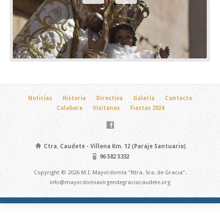
Noticias
Historia
Directiva
Galería
Contacto
Colabora
Visítanos
Fiestas 2024
Ctra. Caudete - Villena Km. 12 (Paraje Santuario)
96 582 5332
Copyright © 2026 M.I. Mayordomía "Ntra. Sra. de Gracia".
info@mayordomiavirgendegraciacaudete.org